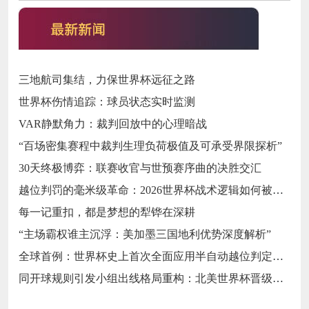
三地航司集结，力保世界杯远征之路
世界杯伤情追踪：球员状态实时监测
VAR静默角力：裁判回放中的心理暗战
“百场密集赛程中裁判生理负荷极值及可承受界限探析”
30天终极博弈：联赛收官与世预赛序曲的决胜交汇
越位判罚的毫米级革命：2026世界杯战术逻辑如何被规则精度重塑
每一记重扣，都是梦想的犁铧在深耕
“主场霸权谁主沉浮：美加墨三国地利优势深度解析”
全球首例：世界杯史上首次全面应用半自动越位判定技术
同开球规则引发小组出线格局重构：北美世界杯晋级逻辑的深层变局