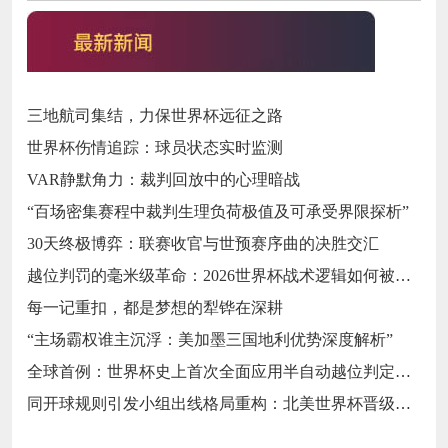
三地航司集结，力保世界杯远征之路
世界杯伤情追踪：球员状态实时监测
VAR静默角力：裁判回放中的心理暗战
“百场密集赛程中裁判生理负荷极值及可承受界限探析”
30天终极博弈：联赛收官与世预赛序曲的决胜交汇
越位判罚的毫米级革命：2026世界杯战术逻辑如何被规则精度重塑
每一记重扣，都是梦想的犁铧在深耕
“主场霸权谁主沉浮：美加墨三国地利优势深度解析”
全球首例：世界杯史上首次全面应用半自动越位判定技术
同开球规则引发小组出线格局重构：北美世界杯晋级逻辑的深层变局