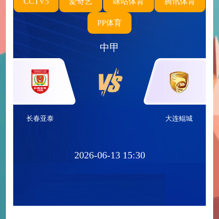
CCTV5
爱奇艺
咪咕体育
腾讯体育
PP体育
中甲
长春亚泰
大连鲲城
2026-06-13 15:30