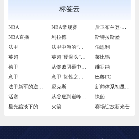
标签云
NBA
NBA常规赛
后卫布兰登-威廉姆斯
NBA直播
利拉德
斯特拉斯堡
法甲
法甲中游的“韧性交响曲”
伯恩利
英超
英超“硬骨头”的挣扎与突围
莱比锡
德甲
从惨败阴霾中走出的德甲“逆袭者”
维罗纳
意甲
意甲“韧性之师”的逆袭征途
巴黎FC
法甲新军的逆袭与坚守
尼克斯
新帅体系初显端倪
活塞
从谷底到巅峰的逆袭狂飙
快船
星光黯淡下的挣扎与求索
火箭
赛场绽放新光芒