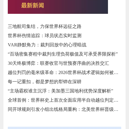
三地航司集结，力保世界杯远征之路
世界杯伤情追踪：球员状态实时监测
VAR静默角力：裁判回放中的心理暗战
“百场密集赛程中裁判生理负荷极值及可承受界限探析”
30天终极博弈：联赛收官与世预赛序曲的决胜交汇
越位判罚的毫米级革命：2026世界杯战术逻辑如何被规则精度重塑
每一记重扣，都是梦想的犁铧在深耕
“主场霸权谁主沉浮：美加墨三国地利优势深度解析”
全球首例：世界杯史上首次全面应用半自动越位判定技术
同开球规则引发小组出线格局重构：北美世界杯晋级逻辑的深层变局