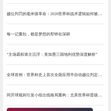
越位判罚的毫米级革命：2026世界杯战术逻辑如何被规则精度重塑
每一记重扣，都是梦想的犁铧在深耕
“主场霸权谁主沉浮：美加墨三国地利优势深度解析”
全球首例：世界杯史上首次全面应用半自动越位判定技术
同开球规则引发小组出线格局重构：北美世界杯晋级逻辑的深层变局