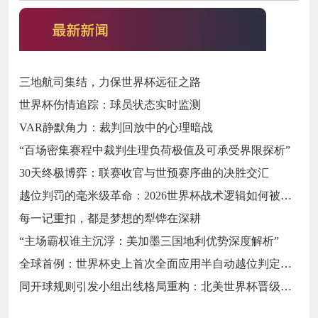
三地航司集结，力保世界杯远征之路
世界杯伤情追踪：球员状态实时监测
VAR静默角力：裁判回放中的心理暗战
“百场密集赛程中裁判生理负荷极值及可承受界限探析”
30天终极博弈：联赛收官与世预赛序曲的决胜交汇
越位判罚的毫米级革命：2026世界杯战术逻辑如何被规则精度重塑
每一记重扣，都是梦想的犁铧在深耕
“主场霸权谁主沉浮：美加墨三国地利优势深度解析”
全球首例：世界杯史上首次全面应用半自动越位判定技术
同开球规则引发小组出线格局重构：北美世界杯晋级逻辑的深层变局