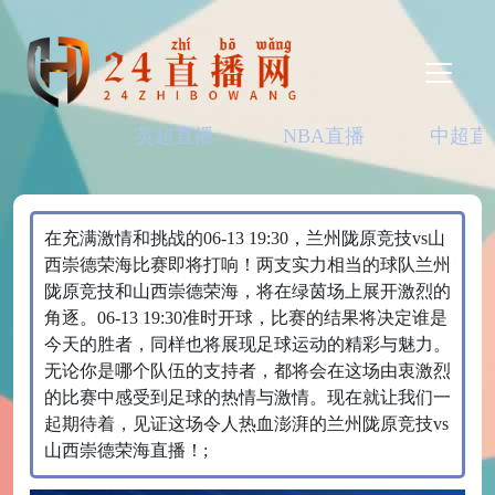
英超直播
NBA直播
中超直
在充满激情和挑战的06-13 19:30，兰州陇原竞技vs山
西崇德荣海比赛即将打响！两支实力相当的球队兰州
陇原竞技和山西崇德荣海，将在绿茵场上展开激烈的
角逐。06-13 19:30准时开球，比赛的结果将决定谁是
今天的胜者，同样也将展现足球运动的精彩与魅力。
无论你是哪个队伍的支持者，都将会在这场由衷激烈
的比赛中感受到足球的热情与激情。现在就让我们一
起期待着，见证这场令人热血澎湃的兰州陇原竞技vs
山西崇德荣海直播！;