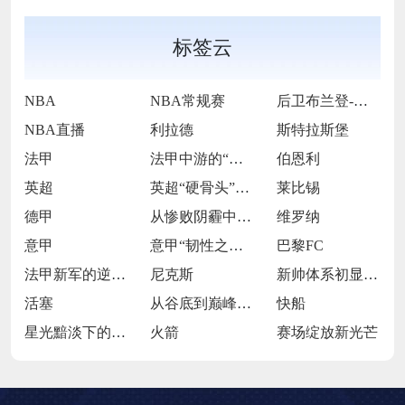
标签云
NBA
NBA常规赛
后卫布兰登-威廉姆斯
NBA直播
利拉德
斯特拉斯堡
法甲
法甲中游的“韧性交响曲”
伯恩利
英超
英超“硬骨头”的挣扎与突围
莱比锡
德甲
从惨败阴霾中走出的德甲“逆袭者”
维罗纳
意甲
意甲“韧性之师”的逆袭征途
巴黎FC
法甲新军的逆袭与坚守
尼克斯
新帅体系初显端倪
活塞
从谷底到巅峰的逆袭狂飙
快船
星光黯淡下的挣扎与求索
火箭
赛场绽放新光芒