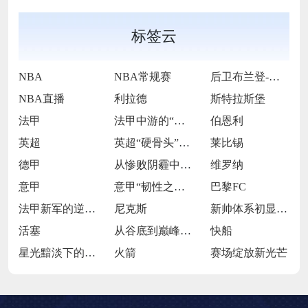
标签云
NBA
NBA常规赛
后卫布兰登-威廉姆斯
NBA直播
利拉德
斯特拉斯堡
法甲
法甲中游的“韧性交响曲”
伯恩利
英超
英超“硬骨头”的挣扎与突围
莱比锡
德甲
从惨败阴霾中走出的德甲“逆袭者”
维罗纳
意甲
意甲“韧性之师”的逆袭征途
巴黎FC
法甲新军的逆袭与坚守
尼克斯
新帅体系初显端倪
活塞
从谷底到巅峰的逆袭狂飙
快船
星光黯淡下的挣扎与求索
火箭
赛场绽放新光芒