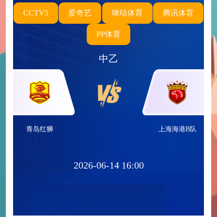
CCTV5
爱奇艺
咪咕体育
腾讯体育
PP体育
中乙
青岛红狮
上海海港B队
2026-06-14 16:00