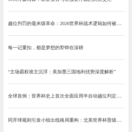
越位判罚的毫米级革命：2026世界杯战术逻辑如何被规则精度重塑
每一记重扣，都是梦想的犁铧在深耕
“主场霸权谁主沉浮：美加墨三国地利优势深度解析”
全球首例：世界杯史上首次全面应用半自动越位判定技术
同开球规则引发小组出线格局重构：北美世界杯晋级逻辑的深层变局