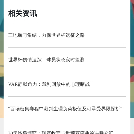
相关资讯
三地航司集结，力保世界杯远征之路
世界杯伤情追踪：球员状态实时监测
VAR静默角力：裁判回放中的心理暗战
“百场密集赛程中裁判生理负荷极值及可承受界限探析”
30天终极博弈：联赛收官与世预赛序曲的决胜交汇