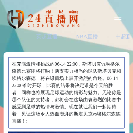
英超直播
NBA直播
中超直
在充满激情和挑战的06-14 22:00，斯塔贝克vs埃格尔
森德比赛即将打响！两支实力相当的球队斯塔贝克和
埃格尔森德，将在绿茵场上展开激烈的角逐。06-14
22:00准时开球，比赛的结果将决定谁是今天的胜
者，同样也将展现足球运动的精彩与魅力。无论你是
哪个队伍的支持者，都将会在这场由衷激烈的比赛中
感受到足球的热情与激情。现在就让我们一起期待
着，见证这场令人热血澎湃的斯塔贝克vs埃格尔森德
直播！;