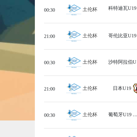
科特迪瓦U19
土伦杯
00:30
土伦杯
哥伦比亚U19
21:00
土伦杯
沙
00:30
土伦杯
日本U19
21:00
土伦杯
葡萄牙U19
00:30