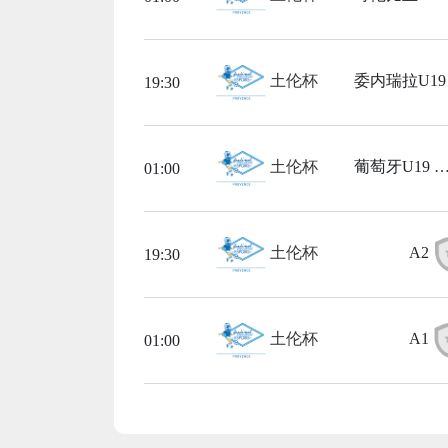
土伦杯
委内瑞拉U19
19:30
土伦杯
葡萄牙U19
01:00
土伦杯
A2
19:30
土伦杯
A1
01:00