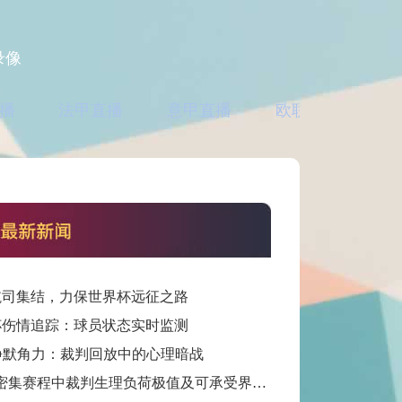
录像
播
法甲直播
意甲直播
欧联直播
亚
航司集结，力保世界杯远征之路
杯伤情追踪：球员状态实时监测
静默角力：裁判回放中的心理暗战
“百场密集赛程中裁判生理负荷极值及可承受界限探析”