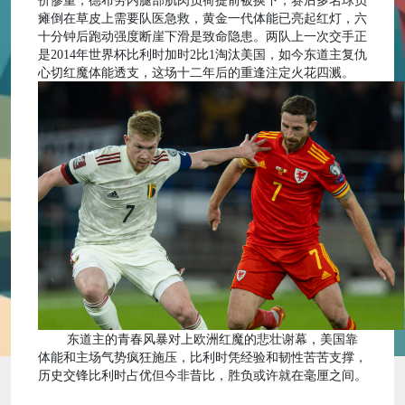
价惨重，德布劳内腿部肌肉负荷提前被换下，赛后多名球员
瘫倒在草皮上需要队医急救，黄金一代体能已亮起红灯，六
十分钟后跑动强度断崖下滑是致命隐患。两队上一次交手正
是2014年世界杯比利时加时2比1淘汰美国，如今东道主复仇
心切红魔体能透支，这场十二年后的重逢注定火花四溅。
东道主的青春风暴对上欧洲红魔的悲壮谢幕，美国靠
体能和主场气势疯狂施压，比利时凭经验和韧性苦苦支撑，
历史交锋比利时占优但今非昔比，胜负或许就在毫厘之间。