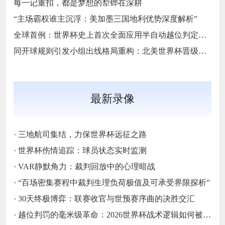
每一记重扣，都是梦想的犁铧在深耕
“主场霸权谁主沉浮：美加墨三国地利优势深度解析”
全球首例：世界杯史上首次全面应用半自动越位判定技术
同开球规则引发小组出线格局重构：北美世界杯晋级逻辑的深层变局
最新录像
·
三地航司集结，力保世界杯远征之路
·
世界杯伤情追踪：球员状态实时监测
·
VAR静默角力：裁判回放中的心理暗战
·
“百场密集赛程中裁判生理负荷极值及可承受界限探析”
·
30天终极博弈：联赛收官与世预赛序曲的决胜交汇
·
越位判罚的毫米级革命：2026世界杯战术逻辑如何被规则精度重塑