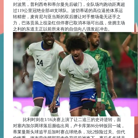
封波黑，普利西奇和蒂尔曼先后破门，全队场均跑动距离超
过119公里冠绝全部48支球队。波切蒂诺的高位逼抢体系运
转精密，麦肯尼与亚当斯的双后腰让对手整场毫无还手之
力，巴洛贡虽上役染红但停赛已取消本场可出战，坐拥主场
之利的东道主正以前所未有的自信向八强发起冲击。
比利时则在
1/16决赛上演了让二追三的史诗逆转，面
对塞内加尔两球落后濒临出局，卢卡库第86分钟扳回一城，
蒂莱曼斯头球追平后加时赛点球绝杀，3比2惊险过关。但代