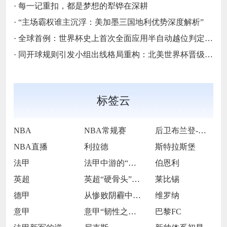
·
每一记重扣，都是梦想的犁铧在深耕
·
“主场霸权谁主沉浮：美加墨三国地利优势深度解析”
·
全球首例：世界杯史上首次全面应用半自动越位判定技术
·
同开球规则引发小组出线格局重构：北美世界杯晋级逻辑的深层变局
标签云
NBA
NBA常规赛
后卫布兰登-威廉姆斯
NBA直播
利拉德
斯特拉斯堡
法甲
法甲中游的“韧性交响曲”
伯恩利
英超
英超“硬骨头”的挣扎与突围
莱比锡
德甲
从惨败阴霾中走出的德甲“逆袭者”
维罗纳
意甲
意甲“韧性之师”的逆袭征途
巴黎FC