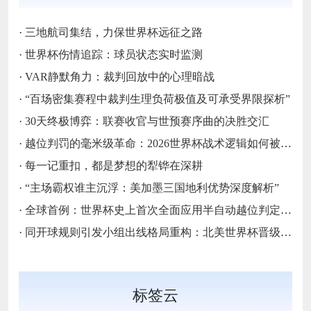
·
三地航司集结，力保世界杯远征之路
·
世界杯伤情追踪：球员状态实时监测
·
VAR静默角力：裁判回放中的心理暗战
·
“百场密集赛程中裁判生理负荷极值及可承受界限探析”
·
30天终极博弈：联赛收官与世预赛序曲的决胜交汇
·
越位判罚的毫米级革命：2026世界杯战术逻辑如何被规则精度重塑
·
每一记重扣，都是梦想的犁铧在深耕
·
“主场霸权谁主沉浮：美加墨三国地利优势深度解析”
·
全球首例：世界杯史上首次全面应用半自动越位判定技术
·
同开球规则引发小组出线格局重构：北美世界杯晋级逻辑的深层变局
标签云