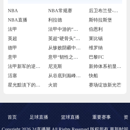
NBA
NBA常规赛
后卫布兰登-威廉姆斯
NBA直播
利拉德
斯特拉斯堡
法甲
法甲中游的“韧性交响曲”
伯恩利
英超
英超“硬骨头”的挣扎与突围
莱比锡
德甲
从惨败阴霾中走出的德甲“逆袭者”
维罗纳
意甲
意甲“韧性之师”的逆袭征途
巴黎FC
法甲新军的逆袭与坚守
尼克斯
新帅体系初显端倪
活塞
从谷底到巅峰的逆袭狂飙
快船
星光黯淡下的挣扎与求索
火箭
赛场绽放新光芒
首页
足球直播
篮球直播
重要赛事
资
Copyright 2026 24直播网 All Rights Reserved 版权所有 更新时间