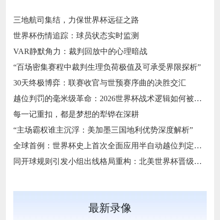
三地航司集结，力保世界杯远征之路
世界杯伤情追踪：球员状态实时监测
VAR静默角力：裁判回放中的心理暗战
“百场密集赛程中裁判生理负荷极值及可承受界限探析”
30天终极博弈：联赛收官与世预赛序曲的决胜交汇
越位判罚的毫米级革命：2026世界杯战术逻辑如何被规则精度重塑
每一记重扣，都是梦想的犁铧在深耕
“主场霸权谁主沉浮：美加墨三国地利优势深度解析”
全球首例：世界杯史上首次全面应用半自动越位判定技术
同开球规则引发小组出线格局重构：北美世界杯晋级逻辑的深层变局
最新录像