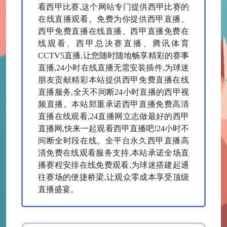
看西甲比赛,这个网站专门提供西甲比赛的
在线直播观看。免费为你提供西甲直播、
西甲免费直播在线直播、西甲直播免费在
线观看、西甲总决赛直播、腾讯体育
CCTV5直播,让您随时随地畅享精彩的赛事
直播,24小时在线直播无需安装插件,为球迷
朋友贡献精彩本站提供西甲免费直播在线
直播服务,全天不间断24小时直播的西甲视
频直播。本站郑重承诺西甲直播免费高清
直播在线观看,24直播网立志做最好的西甲
直播网,快来一起观看西甲直播吧!24小时不
间断全时段在线。全平台永久西甲直播高
清免费在线观看服务支持,本站承诺全场直
播赛程安排在线免费观看,为球迷搭建起通
往赛场的便捷桥梁,让观众零成本享受顶级
直播盛宴。