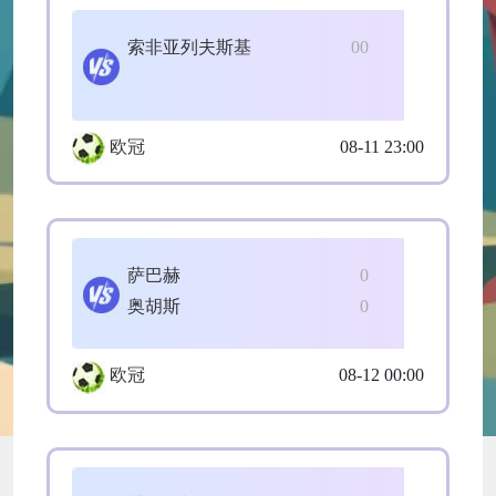
索非亚列夫斯基
0
0
欧冠
08-11 23:00
萨巴赫
0
奥胡斯
0
欧冠
08-12 00:00