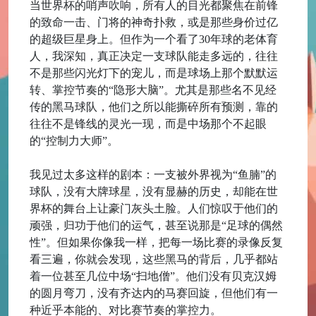
当世界杯的哨声吹响，所有人的目光都聚焦在前锋
的致命一击、门将的神奇扑救，或是那些身价过亿
的超级巨星身上。但作为一个看了30年球的老体育
人，我深知，真正决定一支球队能走多远的，往往
不是那些闪光灯下的宠儿，而是球场上那个默默运
转、掌控节奏的“隐形大脑”。尤其是那些名不见经
传的黑马球队，他们之所以能撕碎所有预测，靠的
往往不是锋线的灵光一现，而是中场那个不起眼
的“控制力大师”。
我见过太多这样的剧本：一支被外界视为“鱼腩”的
球队，没有大牌球星，没有显赫的历史，却能在世
界杯的舞台上让豪门灰头土脸。人们惊叹于他们的
顽强，归功于他们的运气，甚至说那是“足球的偶然
性”。但如果你像我一样，把每一场比赛的录像反复
看三遍，你就会发现，这些黑马的背后，几乎都站
着一位甚至几位中场“扫地僧”。他们没有贝克汉姆
的圆月弯刀，没有齐达内的马赛回旋，但他们有一
种近乎本能的、对比赛节奏的掌控力。