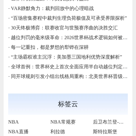
·
VAR静默角力：裁判回放中的心理暗战
·
“百场密集赛程中裁判生理负荷极值及可承受界限探析”
·
30天终极博弈：联赛收官与世预赛序曲的决胜交汇
·
越位判罚的毫米级革命：2026世界杯战术逻辑如何被规则精度重塑
·
每一记重扣，都是梦想的犁铧在深耕
·
“主场霸权谁主沉浮：美加墨三国地利优势深度解析”
·
全球首例：世界杯史上首次全面应用半自动越位判定技术
·
同开球规则引发小组出线格局重构：北美世界杯晋级逻辑的深层变局
标签云
NBA
NBA常规赛
后卫布兰登-威廉姆斯
NBA直播
利拉德
斯特拉斯堡