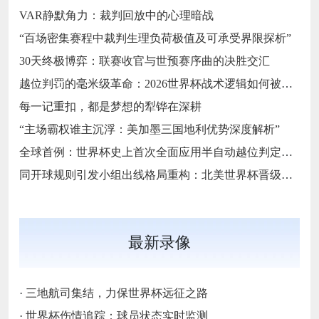
VAR静默角力：裁判回放中的心理暗战
“百场密集赛程中裁判生理负荷极值及可承受界限探析”
30天终极博弈：联赛收官与世预赛序曲的决胜交汇
越位判罚的毫米级革命：2026世界杯战术逻辑如何被规则精度重塑
每一记重扣，都是梦想的犁铧在深耕
“主场霸权谁主沉浮：美加墨三国地利优势深度解析”
全球首例：世界杯史上首次全面应用半自动越位判定技术
同开球规则引发小组出线格局重构：北美世界杯晋级逻辑的深层变局
最新录像
·
三地航司集结，力保世界杯远征之路
·
世界杯伤情追踪：球员状态实时监测