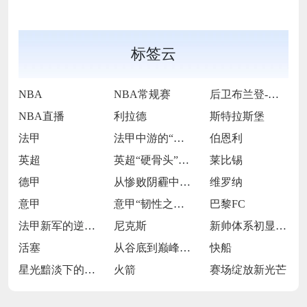
标签云
NBA
NBA常规赛
后卫布兰登-威廉姆斯
NBA直播
利拉德
斯特拉斯堡
法甲
法甲中游的“韧性交响曲”
伯恩利
英超
英超“硬骨头”的挣扎与突围
莱比锡
德甲
从惨败阴霾中走出的德甲“逆袭者”
维罗纳
意甲
意甲“韧性之师”的逆袭征途
巴黎FC
法甲新军的逆袭与坚守
尼克斯
新帅体系初显端倪
活塞
从谷底到巅峰的逆袭狂飙
快船
星光黯淡下的挣扎与求索
火箭
赛场绽放新光芒