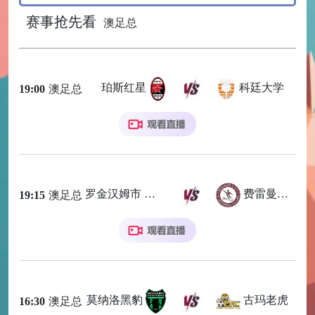
赛事抢先看
澳足总
珀斯红星
科廷大学
19:00
澳足总
罗金汉姆市
费雷曼特尔市
19:15
澳足总
莫纳洛黑豹
古玛老虎
16:30
澳足总