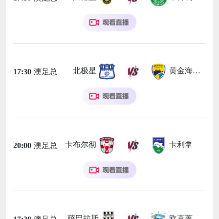
北极星
黄金海岸联
17:30
澳足总
卡布尔彻
卡利拿
20:00
澳足总
萨巴拉斯
欧克莱卡诺