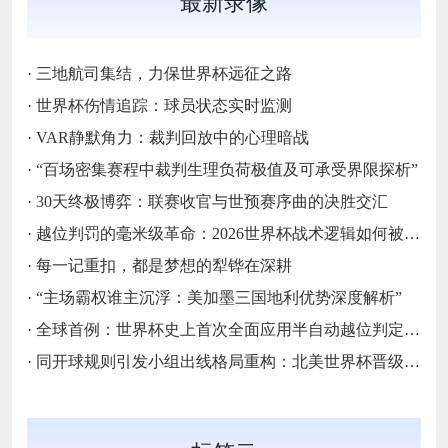
最新录像
·
三地航司集结，力保世界杯远征之路
·
世界杯伤情追踪：球员状态实时监测
·
VAR静默角力：裁判回放中的心理暗战
·
“百场密集赛程中裁判生理负荷极值及可承受界限探析”
·
30天终极博弈：联赛收官与世预赛序曲的决胜交汇
·
越位判罚的毫米级革命：2026世界杯战术逻辑如何被规则精度重塑
·
每一记重扣，都是梦想的犁铧在深耕
·
“主场霸权谁主沉浮：美加墨三国地利优势深度解析”
·
全球首例：世界杯史上首次全面应用半自动越位判定技术
·
同开球规则引发小组出线格局重构：北美世界杯晋级逻辑的深层变局