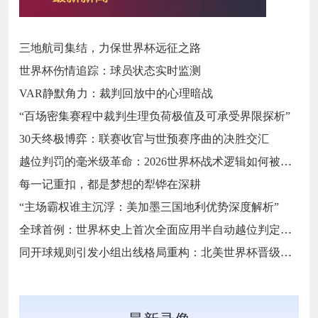
三地航司集结，力保世界杯远征之路
世界杯伤情追踪：球员状态实时监测
VAR静默角力：裁判回放中的心理暗战
“百场密集赛程中裁判生理负荷极值及可承受界限探析”
30天终极博弈：联赛收官与世预赛序曲的决胜交汇
越位判罚的毫米级革命：2026世界杯战术逻辑如何被规则精度重塑
每一记重扣，都是梦想的犁铧在深耕
“主场霸权谁主沉浮：美加墨三国地利优势深度解析”
全球首例：世界杯史上首次全面应用半自动越位判定技术
同开球规则引发小组出线格局重构：北美世界杯晋级逻辑的深层变局