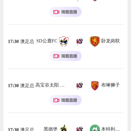
SD公鹿FC
卧龙岗联
17:30
澳足总
高宝谷太阳
布琳狮子
17:30
澳足总
黑德堡
本特利绿茵
17:30
澳足总