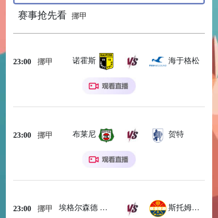
赛事抢先看
挪甲
诺霍斯
海于格松
23:00
挪甲
布莱尼
贺特
23:00
挪甲
埃格尔森德
斯托姆加斯特
23:00
挪甲