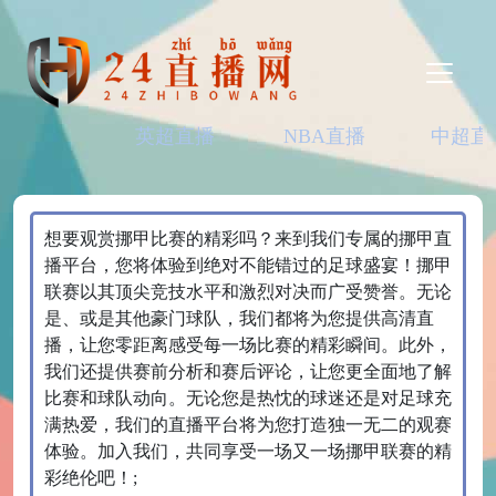
英超直播
NBA直播
中超直
想要观赏挪甲比赛的精彩吗？来到我们专属的挪甲直
播平台，您将体验到绝对不能错过的足球盛宴！挪甲
联赛以其顶尖竞技水平和激烈对决而广受赞誉。无论
是、或是其他豪门球队，我们都将为您提供高清直
播，让您零距离感受每一场比赛的精彩瞬间。此外，
我们还提供赛前分析和赛后评论，让您更全面地了解
比赛和球队动向。无论您是热忱的球迷还是对足球充
满热爱，我们的直播平台将为您打造独一无二的观赛
体验。加入我们，共同享受一场又一场挪甲联赛的精
彩绝伦吧！;