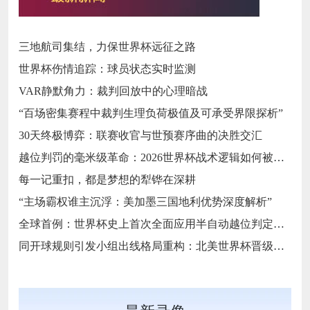
三地航司集结，力保世界杯远征之路
世界杯伤情追踪：球员状态实时监测
VAR静默角力：裁判回放中的心理暗战
“百场密集赛程中裁判生理负荷极值及可承受界限探析”
30天终极博弈：联赛收官与世预赛序曲的决胜交汇
越位判罚的毫米级革命：2026世界杯战术逻辑如何被规则精度重塑
每一记重扣，都是梦想的犁铧在深耕
“主场霸权谁主沉浮：美加墨三国地利优势深度解析”
全球首例：世界杯史上首次全面应用半自动越位判定技术
同开球规则引发小组出线格局重构：北美世界杯晋级逻辑的深层变局