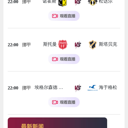
诺霍斯
松达尔
22:00
挪甲
斯托曼
斯塔贝克
22:00
挪甲
埃格尔森德
海于格松
22:00
挪甲