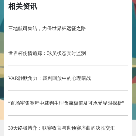
相关资讯
三地航司集结，力保世界杯远征之路
世界杯伤情追踪：球员状态实时监测
VAR静默角力：裁判回放中的心理暗战
“百场密集赛程中裁判生理负荷极值及可承受界限探析”
30天终极博弈：联赛收官与世预赛序曲的决胜交汇