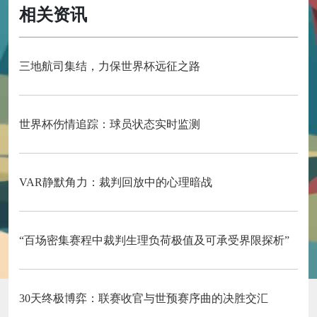
相关资讯
三地航司集结，力保世界杯远征之路
世界杯伤情追踪：球员状态实时监测
VAR静默角力：裁判回放中的心理暗战
“百场密集赛程中裁判生理负荷极值及可承受界限探析”
30天终极博弈：联赛收官与世预赛序曲的决胜交汇