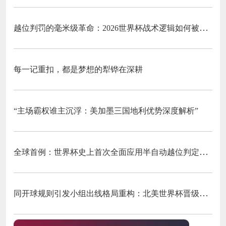
越位判罚的毫米级革命：2026世界杯战术逻辑如何被规则精度重塑
每一记重扣，都是梦想的犁铧在深耕
“主场霸权谁主沉浮：美加墨三国地利优势深度解析”
全球首例：世界杯史上首次全面应用半自动越位判定技术
同开球规则引发小组出线格局重构：北美世界杯晋级逻辑的深层变局