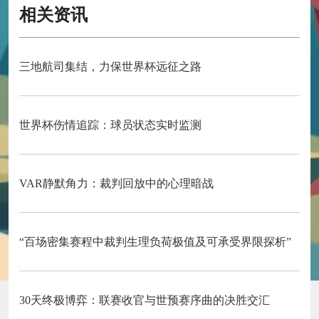
相关资讯
三地航司集结，力保世界杯远征之路
世界杯伤情追踪：球员状态实时监测
VAR静默角力：裁判回放中的心理暗战
“百场密集赛程中裁判生理负荷极值及可承受界限探析”
30天终极博弈：联赛收官与世预赛序曲的决胜交汇