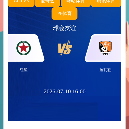
CCTV5
爱奇艺
咪咕体育
腾讯体育
PP体育
球会友谊
红星
拉瓦勒
2026-07-10 16:00