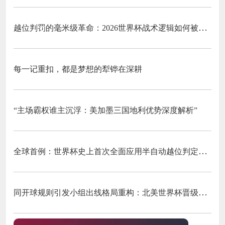
越位判罚的毫米级革命：2026世界杯战术逻辑如何被规则精度重塑
每一记重扣，都是梦想的犁铧在深耕
“主场霸权谁主沉浮：美加墨三国地利优势深度解析”
全球首例：世界杯史上首次全面应用半自动越位判定技术
同开球规则引发小组出线格局重构：北美世界杯晋级逻辑的深层变局