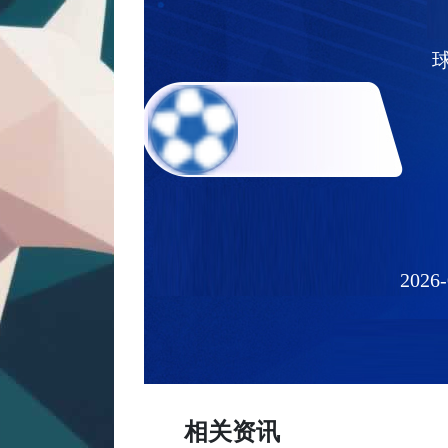
2026-
相关资讯