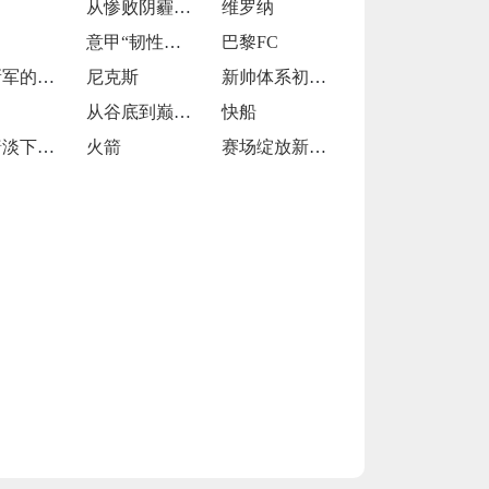
从惨败阴霾中走出的德甲“逆袭者”
维罗纳
意甲“韧性之师”的逆袭征途
巴黎FC
法甲新军的逆袭与坚守
尼克斯
新帅体系初显端倪
从谷底到巅峰的逆袭狂飙
快船
星光黯淡下的挣扎与求索
火箭
赛场绽放新光芒