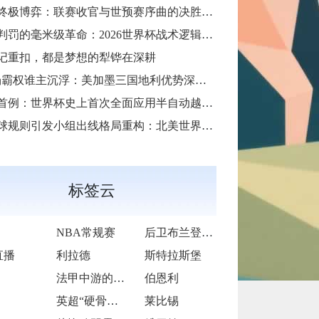
天终极博弈：联赛收官与世预赛序曲的决胜交汇
罚的毫米级革命：2026世界杯战术逻辑如何被规则精度重塑
记重扣，都是梦想的犁铧在深耕
场霸权谁主沉浮：美加墨三国地利优势深度解析”
首例：世界杯史上首次全面应用半自动越位判定技术
规则引发小组出线格局重构：北美世界杯晋级逻辑的深层变局
标签云
NBA常规赛
后卫布兰登-威廉姆斯
直播
利拉德
斯特拉斯堡
法甲中游的“韧性交响曲”
伯恩利
英超“硬骨头”的挣扎与突围
莱比锡