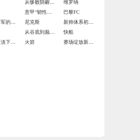
从惨败阴霾中走出的德甲“逆袭者”
维罗纳
意甲“韧性之师”的逆袭征途
巴黎FC
法甲新军的逆袭与坚守
尼克斯
新帅体系初显端倪
从谷底到巅峰的逆袭狂飙
快船
星光黯淡下的挣扎与求索
火箭
赛场绽放新光芒