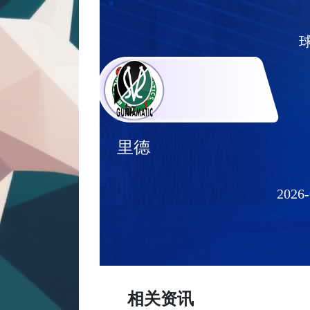
里德
2026-
相关资讯