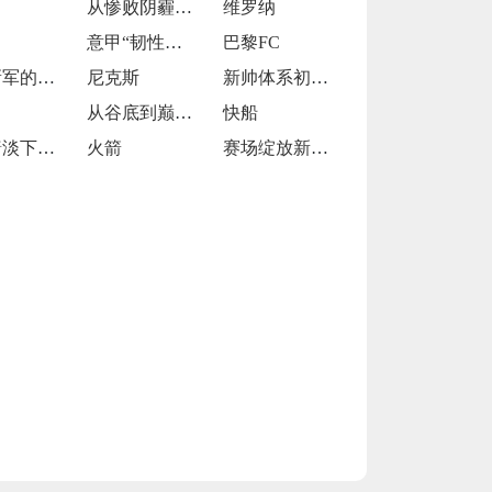
从惨败阴霾中走出的德甲“逆袭者”
维罗纳
意甲“韧性之师”的逆袭征途
巴黎FC
法甲新军的逆袭与坚守
尼克斯
新帅体系初显端倪
从谷底到巅峰的逆袭狂飙
快船
星光黯淡下的挣扎与求索
火箭
赛场绽放新光芒