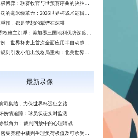
30天终极博弈：联赛收官与世预赛序曲的决胜交汇
越位判罚的毫米级革命：2026世界杯战术逻辑如何被规则精度重塑
记重扣，都是梦想的犁铧在深耕
“主场霸权谁主沉浮：美加墨三国地利优势深度解析”
全球首例：世界杯史上首次全面应用半自动越位判定技术
同开球规则引发小组出线格局重构：北美世界杯晋级逻辑的深层变局
最新录像
航司集结，力保世界杯远征之路
杯伤情追踪：球员状态实时监测
R静默角力：裁判回放中的心理暗战
场密集赛程中裁判生理负荷极值及可承受界限探析”