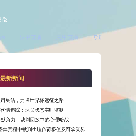
录像
播
法甲直播
意甲直播
欧联直播
亚
航司集结，力保世界杯远征之路
杯伤情追踪：球员状态实时监测
静默角力：裁判回放中的心理暗战
“百场密集赛程中裁判生理负荷极值及可承受界限探析”