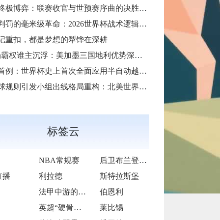
天终极博弈：联赛收官与世预赛序曲的决胜交汇
罚的毫米级革命：2026世界杯战术逻辑如何被规则精度重塑
记重扣，都是梦想的犁铧在深耕
场霸权谁主沉浮：美加墨三国地利优势深度解析”
首例：世界杯史上首次全面应用半自动越位判定技术
规则引发小组出线格局重构：北美世界杯晋级逻辑的深层变局
标签云
NBA常规赛
后卫布兰登-威廉姆斯
直播
利拉德
斯特拉斯堡
法甲中游的“韧性交响曲”
伯恩利
英超“硬骨头”的挣扎与突围
莱比锡