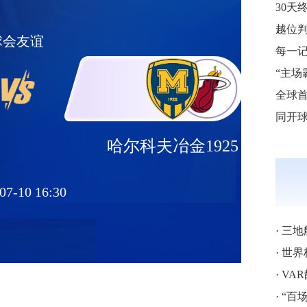
球会友谊
每一
哈尔科夫冶金1925
07-10 16:30
·
三地
·
世界
·
VA
·
“百