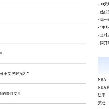
·
30
·
越位判
·
每一
·
“主
·
全球
·
同开球
战
可承受界限探析”
NBA
NBA
曲的决胜交汇
法甲
英超