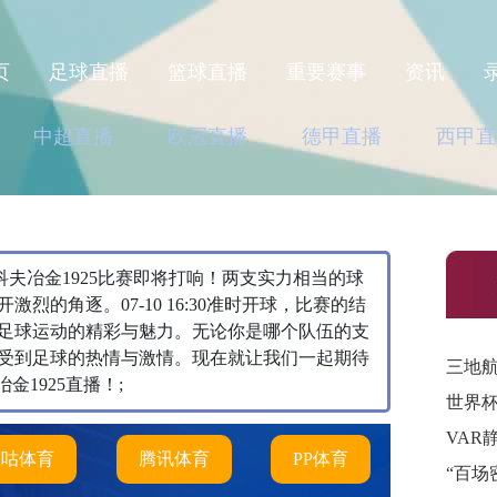
页
足球直播
篮球直播
重要赛事
资讯
中超直播
欧冠直播
德甲直播
西甲直
s哈尔科夫冶金1925比赛即将打响！两支实力相当的球
烈的角逐。07-10 16:30准时开球，比赛的结
足球运动的精彩与魅力。无论你是哪个队伍的支
受到足球的热情与激情。现在就让我们一起期待
三地
金1925直播！;
世界
VAR
咪咕体育
腾讯体育
PP体育