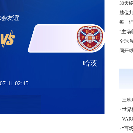
球会友谊
每一
哈茨
07-11 02:45
·
三地
·
世界
·
VA
·
“百