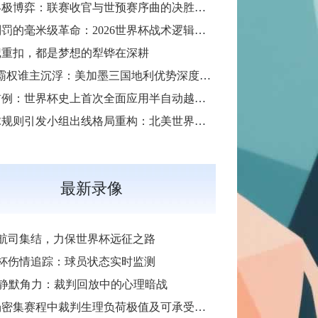
30天终极博弈：联赛收官与世预赛序曲的决胜交汇
越位判罚的毫米级革命：2026世界杯战术逻辑如何被规则精度重塑
记重扣，都是梦想的犁铧在深耕
“主场霸权谁主沉浮：美加墨三国地利优势深度解析”
全球首例：世界杯史上首次全面应用半自动越位判定技术
同开球规则引发小组出线格局重构：北美世界杯晋级逻辑的深层变局
最新录像
航司集结，力保世界杯远征之路
杯伤情追踪：球员状态实时监测
R静默角力：裁判回放中的心理暗战
场密集赛程中裁判生理负荷极值及可承受界限探析”