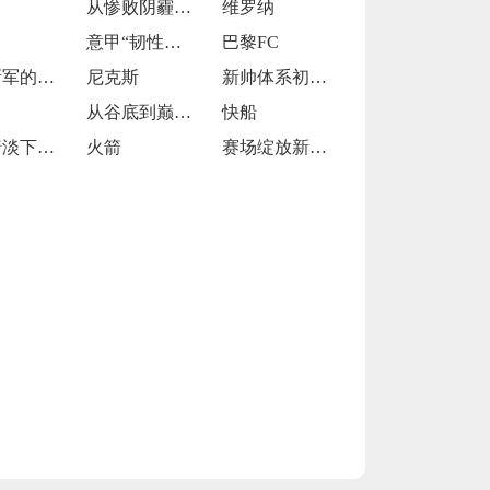
从惨败阴霾中走出的德甲“逆袭者”
维罗纳
意甲“韧性之师”的逆袭征途
巴黎FC
法甲新军的逆袭与坚守
尼克斯
新帅体系初显端倪
从谷底到巅峰的逆袭狂飙
快船
星光黯淡下的挣扎与求索
火箭
赛场绽放新光芒