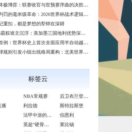
天终极博弈：联赛收官与世预赛序曲的决胜交汇
罚的毫米级革命：2026世界杯战术逻辑如何被规则精度重塑
记重扣，都是梦想的犁铧在深耕
场霸权谁主沉浮：美加墨三国地利优势深度解析”
首例：世界杯史上首次全面应用半自动越位判定技术
规则引发小组出线格局重构：北美世界杯晋级逻辑的深层变局
标签云
NBA常规赛
后卫布兰登-威廉姆斯
直播
利拉德
斯特拉斯堡
法甲中游的“韧性交响曲”
伯恩利
英超“硬骨头”的挣扎与突围
莱比锡