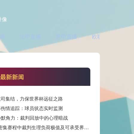
录像
播
法甲直播
意甲直播
欧联直播
亚
航司集结，力保世界杯远征之路
杯伤情追踪：球员状态实时监测
静默角力：裁判回放中的心理暗战
“百场密集赛程中裁判生理负荷极值及可承受界限探析”