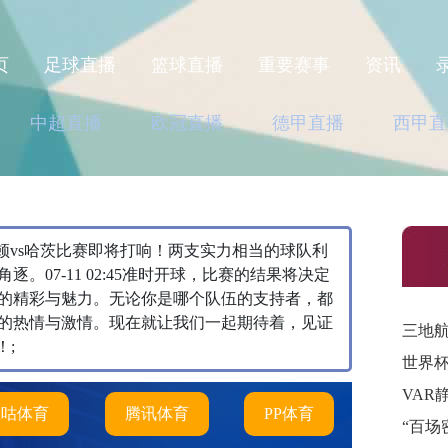
页
足球直播
篮球直播
重要赛事
资讯
中超直播
欧冠直播
德甲直播
西甲直
利文斯顿vs哈茨比赛即将打响！两支实力相当的球队利
07-11 02:45准时开球，比赛的结果将决定
的精彩与魅力。无论你是哪个队伍的支持者，都
的热情与激情。现在就让我们一起期待着，见证
三地
！;
世界
VAR
咪咕体育
腾讯体育
PP体育