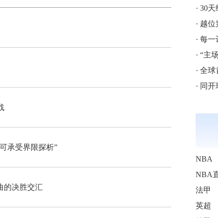
·
30
·
越位判
·
每一
·
“主
·
全球
·
同开球
战
可承受界限探析”
NBA
NBA
曲的决胜交汇
法甲
英超