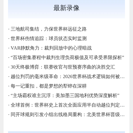
最新录像
·
三地航司集结，力保世界杯远征之路
·
世界杯伤情追踪：球员状态实时监测
·
VAR静默角力：裁判回放中的心理暗战
·
“百场密集赛程中裁判生理负荷极值及可承受界限探析”
·
30天终极博弈：联赛收官与世预赛序曲的决胜交汇
·
越位判罚的毫米级革命：2026世界杯战术逻辑如何被规则精度重塑
·
每一记重扣，都是梦想的犁铧在深耕
·
“主场霸权谁主沉浮：美加墨三国地利优势深度解析”
·
全球首例：世界杯史上首次全面应用半自动越位判定技术
·
同开球规则引发小组出线格局重构：北美世界杯晋级逻辑的深层变局