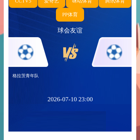
CCTV5
爱奇艺
咪咕体育
腾讯体育
PP体育
球会友谊
格拉茨青年队
2026-07-10 23:00