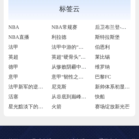
标签云
NBA
NBA常规赛
后卫布兰登-威廉姆斯
NBA直播
利拉德
斯特拉斯堡
法甲
法甲中游的“韧性交响曲”
伯恩利
英超
英超“硬骨头”的挣扎与突围
莱比锡
德甲
从惨败阴霾中走出的德甲“逆袭者”
维罗纳
意甲
意甲“韧性之师”的逆袭征途
巴黎FC
法甲新军的逆袭与坚守
尼克斯
新帅体系初显端倪
活塞
从谷底到巅峰的逆袭狂飙
快船
星光黯淡下的挣扎与求索
火箭
赛场绽放新光芒