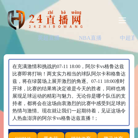
英超直播
NBA直播
中超直
在充满激情和挑战的07-11 18:00，阿尔卡vs格鲁达兹
比赛即将打响！两支实力相当的球队阿尔卡和格鲁达
兹，将在绿茵场上展开激烈的角逐。07-11 18:00准时
开球，比赛的结果将决定谁是今天的胜者，同样也将
展现足球运动的精彩与魅力。无论你是哪个队伍的支
持者，都将会在这场由衷激烈的比赛中感受到足球的
热情与激情。现在就让我们一起期待着，见证这场令
人热血澎湃的阿尔卡vs格鲁达兹直播！;