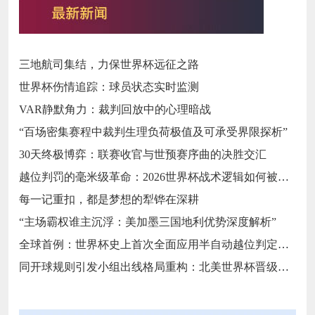
三地航司集结，力保世界杯远征之路
世界杯伤情追踪：球员状态实时监测
VAR静默角力：裁判回放中的心理暗战
“百场密集赛程中裁判生理负荷极值及可承受界限探析”
30天终极博弈：联赛收官与世预赛序曲的决胜交汇
越位判罚的毫米级革命：2026世界杯战术逻辑如何被规则精度重塑
每一记重扣，都是梦想的犁铧在深耕
“主场霸权谁主沉浮：美加墨三国地利优势深度解析”
全球首例：世界杯史上首次全面应用半自动越位判定技术
同开球规则引发小组出线格局重构：北美世界杯晋级逻辑的深层变局