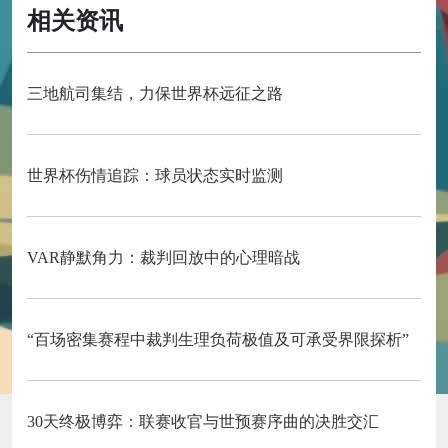
相关资讯
三地航司集结，力保世界杯远征之路
世界杯伤情追踪：球员状态实时监测
VAR静默角力：裁判回放中的心理暗战
“百场密集赛程中裁判生理负荷极值及可承受界限探析”
30天终极博弈：联赛收官与世预赛序曲的决胜交汇